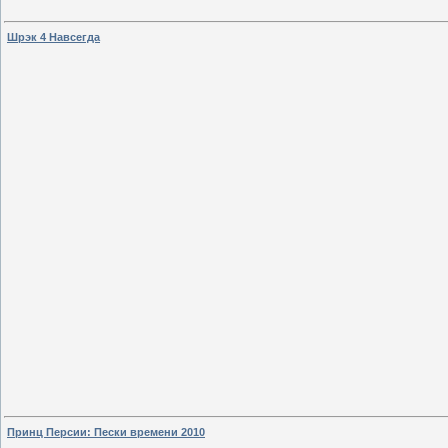
Шрэк 4 Навсегда
Принц Персии: Пески времени 2010