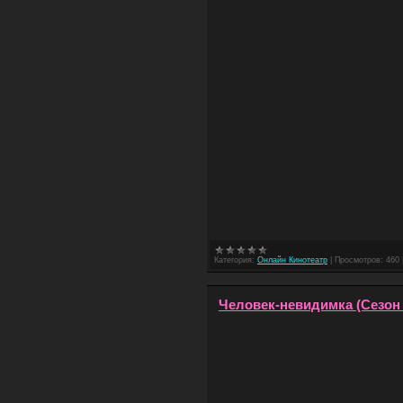
Категория:
Онлайн Кинотеатр
|
Просмотров:
460
Человек-невидимка (Сезон 