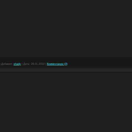
|
Добавил:
shady
|
Дата:
28.01.2010
|
Комментарии (0)