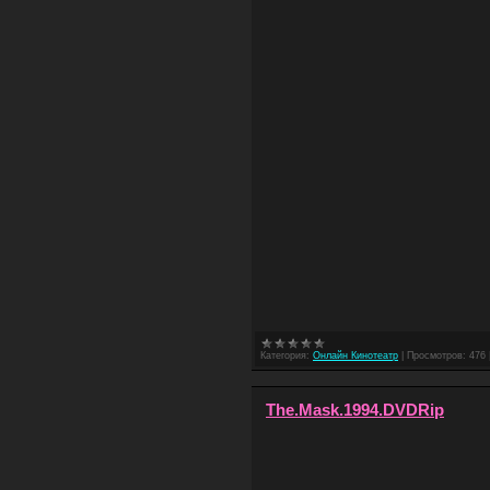
Категория:
Онлайн Кинотеатр
|
Просмотров:
476
The.Mask.1994.DVDRip