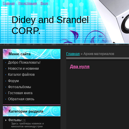
Главная
Регистрация
Вход
Didey and Srandel
CORP.
Меню сайта
Главная
»
Архив материалов
Добро Пожаловать!
Два нуля
Новости и новинки
Каталог файлов
Форум
Фотоальбомы
Гостевая книга
Обратная связь
Категории раздела
Фильмы
[3]
Здесь трейлеры новинок и
кинохитов киноиндустрии