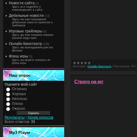
Новости сайта
[2]
Здесь все подробно о
новвоведениях в сайте
Дебильные новости
[13]
Здесь мы вам показываем
дебильные новости приколов и
трейлеров
Игровые трейлеры
[4]
Здесь мы вам покажем новинки
игровой индустрии
Онлайн Кинотеатр
[108]
Здесь мы выкладываем для вас
фильмы
Флеш игры
[5]
Здесь вы можете поиграть во
флеш игры
Категория:
Онлайн Кинотеатр
|
Просмотров:
471
Наш опрос
Строго на юг
Оцените мой сайт
Отлично
Хорошо
Неплохо
Плохо
Ужасно
Результаты
|
Архив опросов
Всего ответов:
35
Mp3 Player