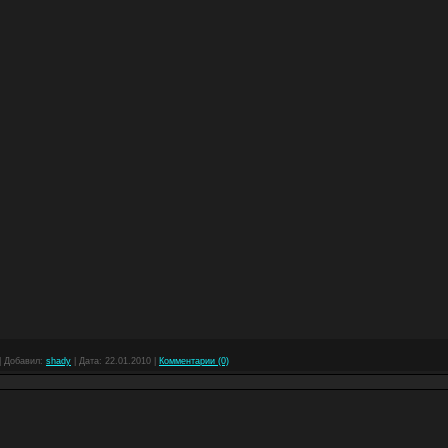
|
Добавил:
shady
|
Дата:
22.01.2010
|
Комментарии (0)