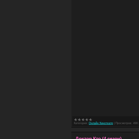
Категория:
Онлайн Кинотеатр
|
Просмотров:
498
Доктор Кто (4 сезон)