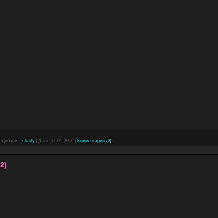
|
Добавил:
shady
|
Дата:
22.01.2010
|
Комментарии (0)
2)