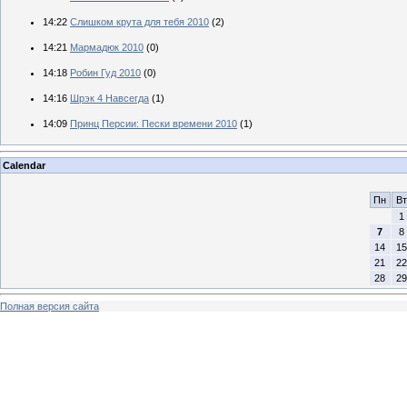
14:22
Слишком крута для тебя 2010
(2)
14:21
Мармадюк 2010
(0)
14:18
Робин Гуд 2010
(0)
14:16
Шрэк 4 Навсегда
(1)
14:09
Принц Персии: Пески времени 2010
(1)
Calendar
Пн
Вт
1
7
8
14
15
21
22
28
29
Полная версия сайта