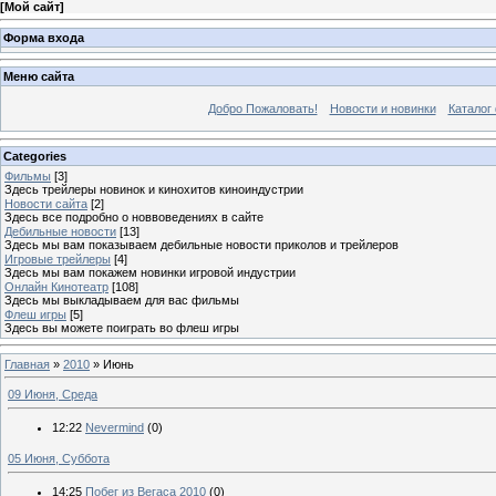
[
Мой сайт
]
Форма входа
Меню сайта
Добро Пожаловать!
Новости и новинки
Каталог
Categories
Фильмы
[3]
Здесь трейлеры новинок и кинохитов киноиндустрии
Новости сайта
[2]
Здесь все подробно о новвоведениях в сайте
Дебильные новости
[13]
Здесь мы вам показываем дебильные новости приколов и трейлеров
Игровые трейлеры
[4]
Здесь мы вам покажем новинки игровой индустрии
Онлайн Кинотеатр
[108]
Здесь мы выкладываем для вас фильмы
Флеш игры
[5]
Здесь вы можете поиграть во флеш игры
Главная
»
2010
»
Июнь
09 Июня, Среда
12:22
Nevermind
(0)
05 Июня, Суббота
14:25
Побег из Вегаса 2010
(0)