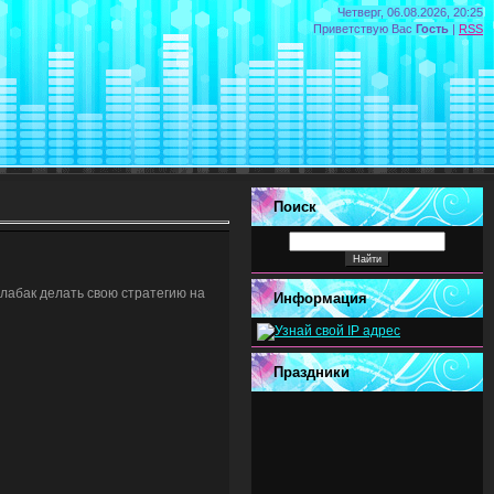
Четверг, 06.08.2026, 20:25
Приветствую Вас
Гость
|
RSS
Поиск
слабак делать свою стратегию на
Информация
Праздники