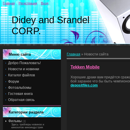
Главная
Регистрация
Вход
Didey and Srandel
CORP.
Меню сайта
Главная
»
Новости сайта
Добро Пожаловать!
Tekken Mobile
Новости и новинки
Каталог файлов
Хорошие драки вам придётся сражат
бой заранее что бы быть чемпионо
Форум
depositfiles.com
Фотоальбомы
Гостевая книга
Обратная связь
Категории раздела
Фильмы
[3]
Здесь трейлеры новинок и
кинохитов киноиндустрии