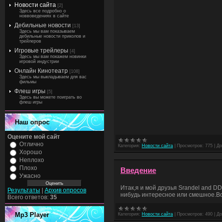
Новости сайта
[2]
Здесь все подробно о
новвоведениях в сайте
Дебильные новости
[13]
Здесь мы вам показываем
дебильные новости приколов и
трейлеров
Игровые трейлеры
[4]
Здесь мы вам покажем новинки
игровой индустрии
Онлайн Кинотеатр
[108]
Здесь мы выкладываем для вас
фильмы
Флеш игры
[5]
Здесь вы можете поиграть во
флеш игры
Наш опрос
Оцените мой сайт
Отлично
Категория:
Новости сайта
|
Просмотров:
775
|
До
Хорошо
Неплохо
Плохо
Введение
Ужасно
Итак,я и мой друзья Srandel and D
Результаты
|
Архив опросов
нибудь интересное или смешное.В
Всего ответов:
35
Mp3 Player
Категория:
Новости сайта
|
Просмотров:
490
|
До