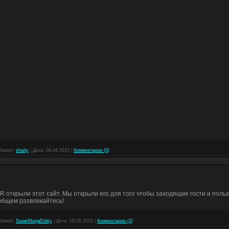
бавил:
shady
|
Дата:
06.04.2010
|
Комментарии (0)
DR открыли этот сайт. Мы открыли его для того чтобы заходящие гости и поль
общем развлекайтесь!
бавил:
SuperMegaDidey
|
Дата:
18.01.2010
|
Комментарии (2)